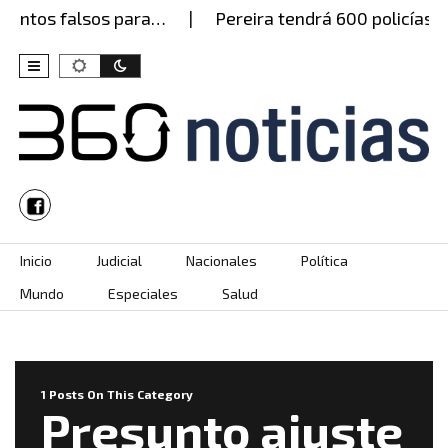
mentos falsos para…
Pereira tendrá 600 policías e
Skip to content
Inicio
Judicial
Nacionales
Política
Mundo
Especiales
Salud
1 Posts On This Category
Presunto ajuste