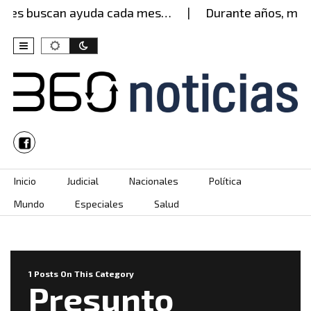
eres buscan ayuda cada mes…
Durante años, mujer
Skip to content
Inicio
Judicial
Nacionales
Política
Mundo
Especiales
Salud
1 Posts On This Category
Presunto