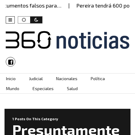
documentos falsos para…
Pereira tendrá 600 policí
Skip to content
Inicio
Judicial
Nacionales
Política
Mundo
Especiales
Salud
1 Posts On This Category
Presuntamente