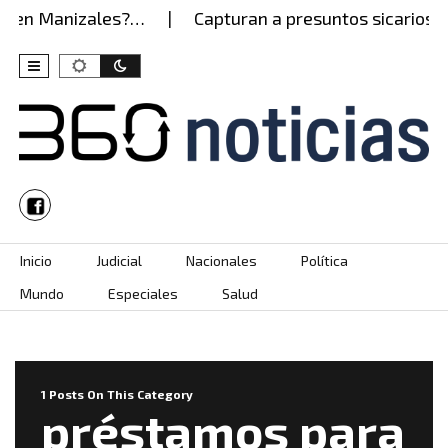
es en Manizales?…
Capturan a presuntos sicarios de
Skip to content
Inicio
Judicial
Nacionales
Política
Mundo
Especiales
Salud
1 Posts On This Category
préstamos para