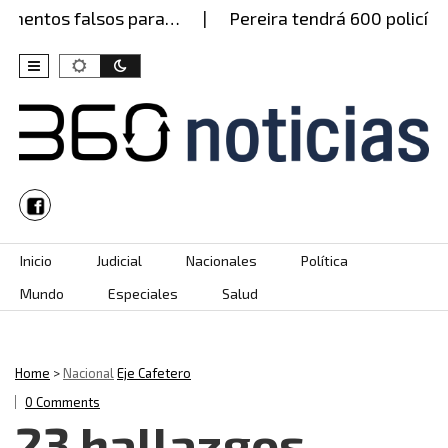
ntos falsos para…
Pereira tendrá 600 policías est
Skip to content
Inicio
Judicial
Nacionales
Política
Mundo
Especiales
Salud
Home
>
Nacional
Eje Cafetero
0 Comments
23 hallazgos