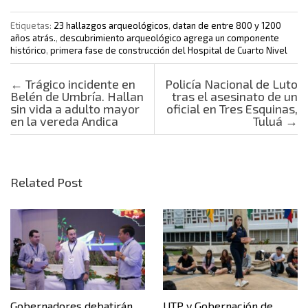
Etiquetas:
23 hallazgos arqueológicos
,
datan de entre 800 y 1200
años atrás.
,
descubrimiento arqueológico agrega un componente
histórico
,
primera fase de construcción del Hospital de Cuarto Nivel
Post navigation
←
Trágico incidente en
Policía Nacional de Luto
Belén de Umbría. Hallan
tras el asesinato de un
sin vida a adulto mayor
oficial en Tres Esquinas,
en la vereda Andica
Tuluá
→
Related Post
Gobernadores debatirán
UTP y Gobernación de