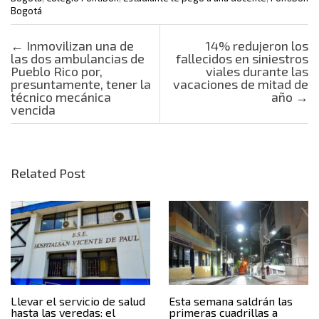
Bogotá
Post navigation
←
Inmovilizan una de
14% redujeron los
las dos ambulancias de
fallecidos en siniestros
Pueblo Rico por,
viales durante las
presuntamente, tener la
vacaciones de mitad de
técnico mecánica
año
→
vencida
Related Post
Llevar el servicio de salud
Esta semana saldrán las
hasta las veredas: el
primeras cuadrillas a