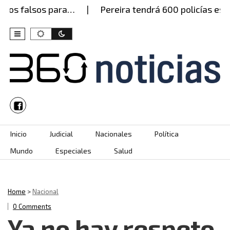
s falsos para…
Pereira tendrá 600 policías este ju
Skip to content
Inicio
Judicial
Nacionales
Política
Mundo
Especiales
Salud
Home
>
Nacional
0 Comments
Ya no hay respeto.