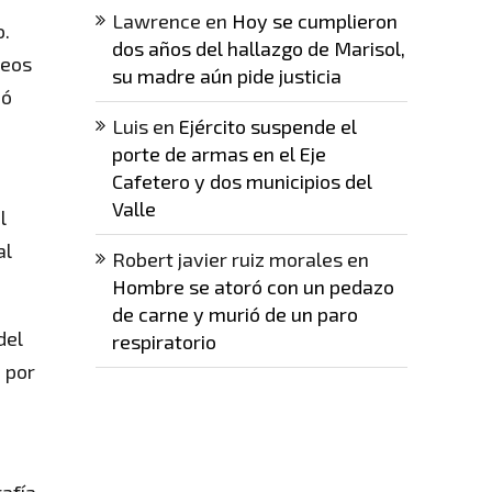
Lawrence
en
Hoy se cumplieron
o.
dos años del hallazgo de Marisol,
deos
su madre aún pide justicia
ió
Luis
en
Ejército suspende el
porte de armas en el Eje
Cafetero y dos municipios del
Valle
l
al
Robert javier ruiz morales
en
Hombre se atoró con un pedazo
de carne y murió de un paro
del
respiratorio
 por