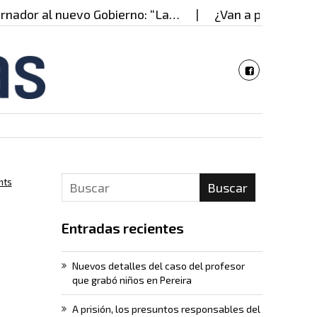
dor al nuevo Gobierno: “La…
¿Van a privatizar Trá
nts
Buscar
Entradas recientes
Nuevos detalles del caso del profesor
que grabó niños en Pereira
A prisión, los presuntos responsables del