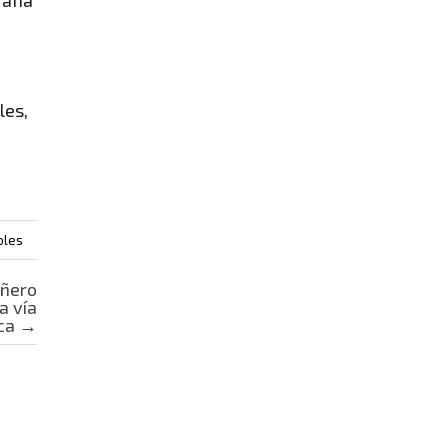
rafía
les,
bles
añero
a vía
ica
→