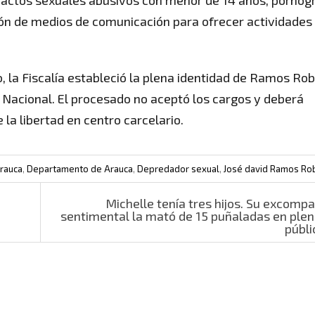
de actos sexuales abusivos con menor de 14 años, pornog
ación de medios de comunicación para ofrecer actividades
, la Fiscalía estableció la plena identidad de Ramos Rob
a Nacional. El procesado no aceptó los cargos y deberá
la libertad en centro carcelario.
rauca
,
Departamento de Arauca
,
Depredador sexual
,
José david Ramos Ro
Michelle tenía tres hijos. Su excomp
sentimental la mató de 15 puñaladas en plen
públ