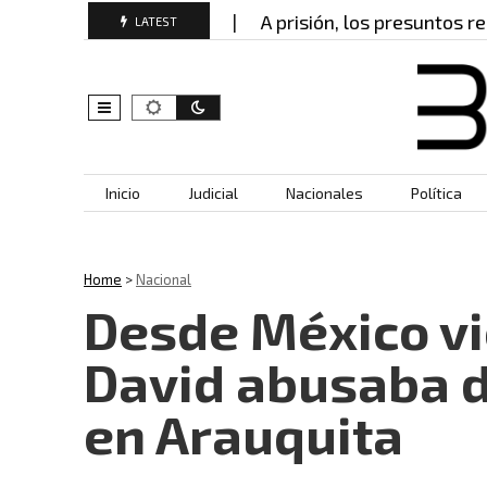
profesor que grabó…
A prisión, los presuntos resp
LATEST
Skip to content
Inicio
Judicial
Nacionales
Política
Home
>
Nacional
Desde México vi
David abusaba 
en Arauquita