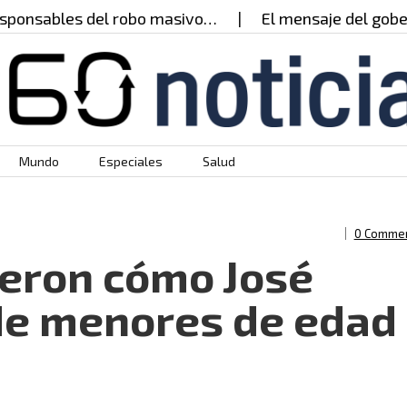
onsables del robo masivo…
El mensaje del goberna
Mundo
Especiales
Salud
0 Comme
eron cómo José
de menores de edad