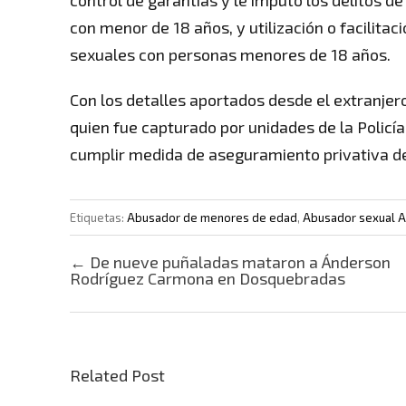
control de garantías y le imputó los delitos 
con menor de 18 años, y utilización o facilit
sexuales con personas menores de 18 años.
Con los detalles aportados desde el extranjero
quien fue capturado por unidades de la Policí
cumplir medida de aseguramiento privativa de 
Etiquetas:
Abusador de menores de edad
,
Abusador sexual A
Post navigation
←
De nueve puñaladas mataron a Ánderson
Rodríguez Carmona en Dosquebradas
Related Post