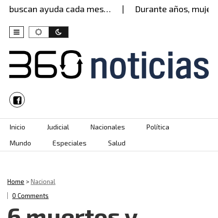
buscan ayuda cada mes…
Durante años, mujer agua
Skip to content
Inicio
Judicial
Nacionales
Política
Mundo
Especiales
Salud
Home
>
Nacional
0 Comments
6 muertos y