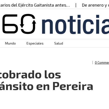
l Ejército Gaitanista antes…
De arenero y cultivad
Mundo
Especiales
Salud
0 Comme
cobrado los
ánsito en Pereira