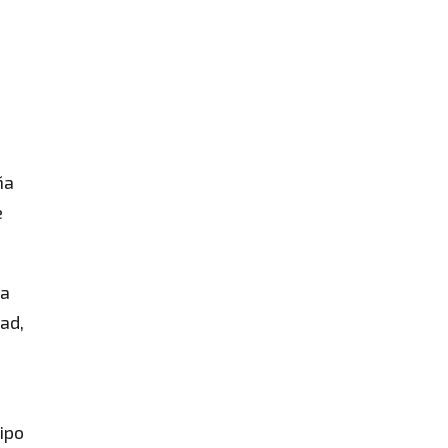
ña
e
la
dad,
ipo