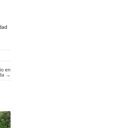
dad
io en
ida
→