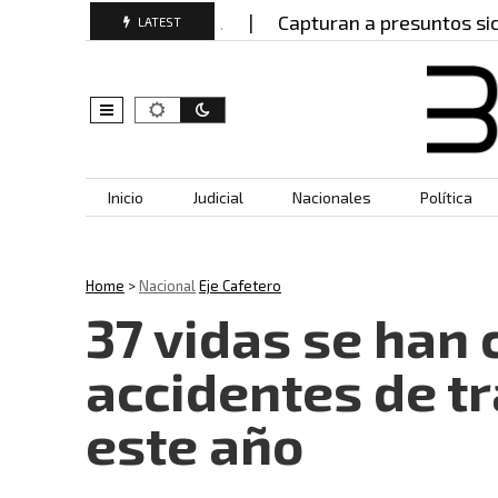
es en Manizales?…
Capturan a presuntos sicarios de
LATEST
Skip to content
Inicio
Judicial
Nacionales
Política
Home
>
Nacional
Eje Cafetero
37 vidas se han 
accidentes de tr
este año