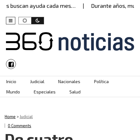
es buscan ayuda cada mes…
Durante años, mujer a
Skip to content
Inicio
Judicial
Nacionales
Política
Mundo
Especiales
Salud
Home
>
Judicial
0 Comments
De cuatro