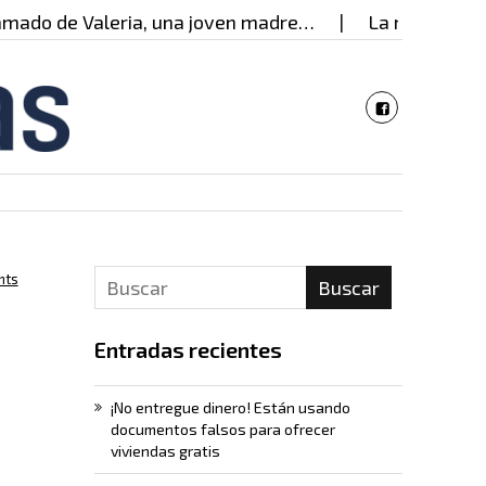
 de Valeria, una joven madre…
La mujer detrás de
nts
Buscar
Entradas recientes
¡No entregue dinero! Están usando
documentos falsos para ofrecer
viviendas gratis