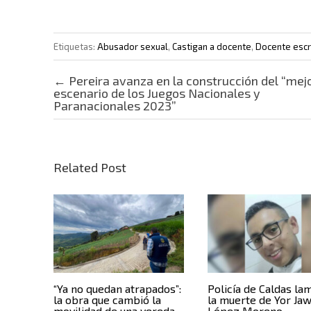
Etiquetas:
Abusador sexual
,
Castigan a docente
,
Docente escr
Post navigation
←
Pereira avanza en la construcción del “mej
escenario de los Juegos Nacionales y
Paranacionales 2023”
Related Post
“Ya no quedan atrapados”:
Policía de Caldas la
la obra que cambió la
la muerte de Yor Jaw
movilidad de una vereda
López Moreno