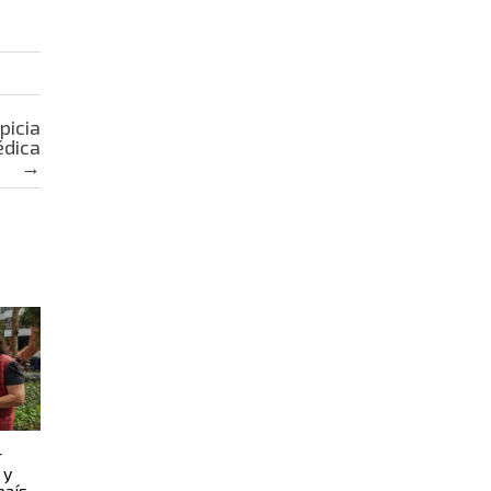
picia
édica
→
r
 y
país