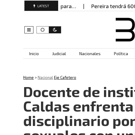
o documentos falsos para…
Pereira tendrá 600 poli
LATEST
Skip to content
Inicio
Judicial
Nacionales
Política
Home
>
Nacional
Eje Cafetero
Docente de inst
Caldas enfrenta
disciplinario p
sexuales con un