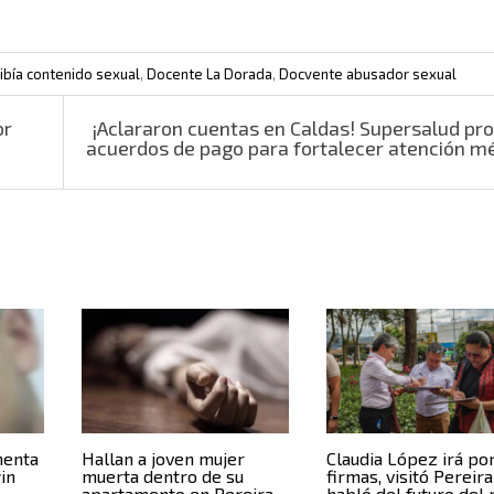
ibía contenido sexual
,
Docente La Dorada
,
Docvente abusador sexual
or
¡Aclararon cuentas en Caldas! Supersalud pro
acuerdos de pago para fortalecer atención m
menta
Hallan a joven mujer
Claudia López irá po
in
muerta dentro de su
firmas, visitó Pereira
apartamento en Pereira
habló del futuro del 