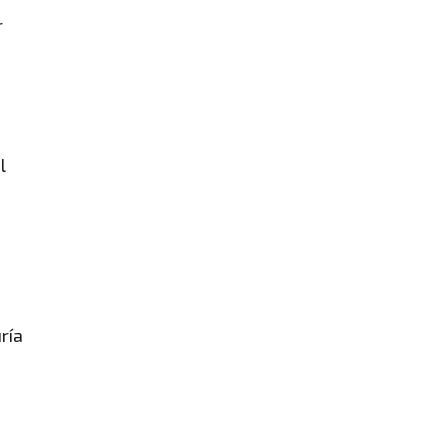
r
l
ría