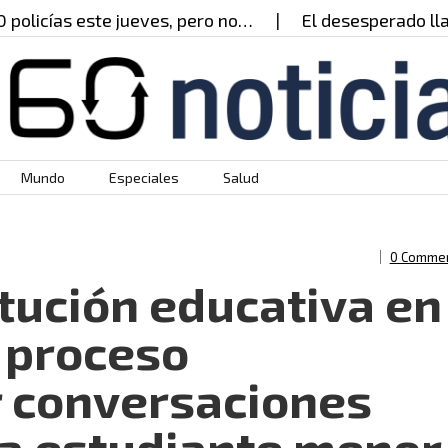
cías este jueves, pero no…
El desesperado llamado
Mundo
Especiales
Salud
0 Comme
itución educativa en
 proceso
or conversaciones
a estudiante menor