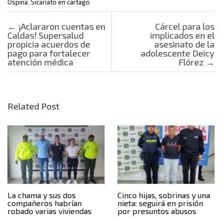
Ospina
,
Sicariato en cartago
Post navigation
←
¡Aclararon cuentas en
Cárcel para los
Caldas! Supersalud
implicados en el
propicia acuerdos de
asesinato de la
pago para fortalecer
adolescente Deicy
atención médica
Flórez
→
Related Post
La chama y sus dos
Cinco hijas, sobrinas y una
compañeros habrían
nieta: seguirá en prisión
robado varias viviendas
por presuntos abusos