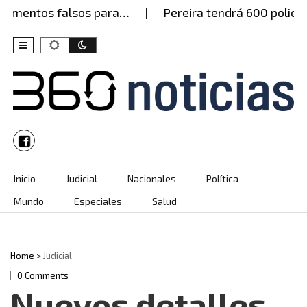
entos falsos para…
Pereira tendrá 600 policías es
Skip to content
Inicio
Judicial
Nacionales
Política
Mundo
Especiales
Salud
Home
>
Judicial
0 Comments
Nuevos detalles