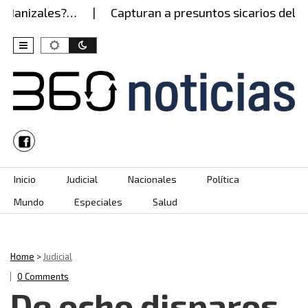
Manizales?…
Capturan a presuntos sicarios del Ejér
Skip to content
Inicio
Judicial
Nacionales
Política
Mundo
Especiales
Salud
Home
>
Judicial
0 Comments
De ocho disparos