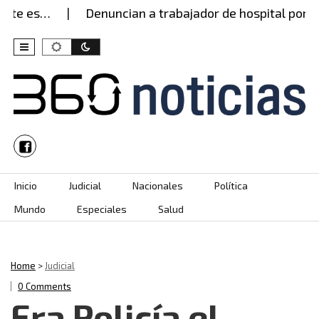
 es…
Denuncian a trabajador de hospital por pres
Skip to content
Inicio
Judicial
Nacionales
Política
Mundo
Especiales
Salud
Home
>
Judicial
0 Comments
Era Policía el