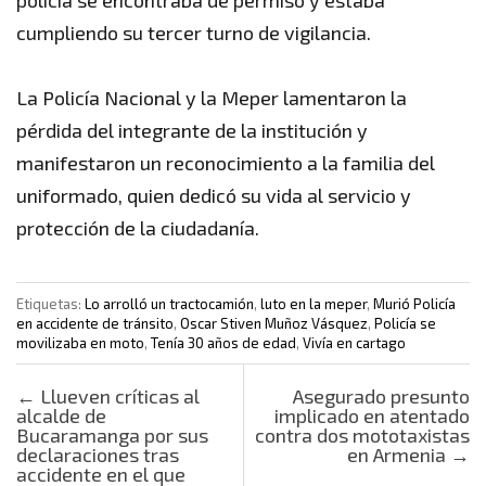
policía se encontraba de permiso y estaba
cumpliendo su tercer turno de vigilancia.
La Policía Nacional y la Meper lamentaron la
pérdida del integrante de la institución y
manifestaron un reconocimiento a la familia del
uniformado, quien dedicó su vida al servicio y
protección de la ciudadanía.
Etiquetas:
Lo arrolló un tractocamión
,
luto en la meper
,
Murió Policía
en accidente de tránsito
,
Oscar Stiven Muñoz Vásquez
,
Policía se
movilizaba en moto
,
Tenía 30 años de edad
,
Vivía en cartago
Post navigation
←
Llueven críticas al
Asegurado presunto
alcalde de
implicado en atentado
Bucaramanga por sus
contra dos mototaxistas
declaraciones tras
en Armenia
→
accidente en el que