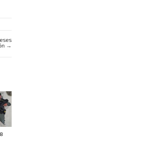
meses
ión
→
18