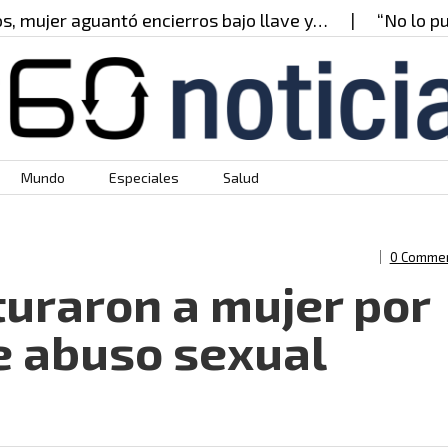
guantó encierros bajo llave y…
“No lo puedo creer
Mundo
Especiales
Salud
0 Comme
turaron a mujer por
e abuso sexual