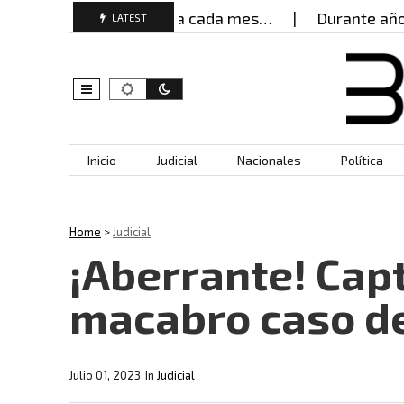
es buscan ayuda cada mes…
Durante años, mujer a
LATEST
Skip to content
Inicio
Judicial
Nacionales
Política
Home
>
Judicial
¡Aberrante! Cap
macabro caso d
Julio 01, 2023
In
Judicial