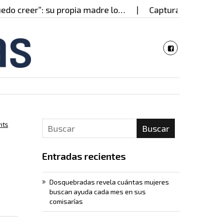
”: su propia madre lo…
Capturado en Cali presunto
nts
Buscar
Entradas recientes
Dosquebradas revela cuántas mujeres
buscan ayuda cada mes en sus
comisarías