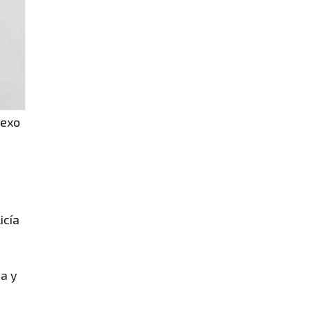
sexo
icía
ña y