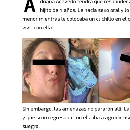
A
driana Acevedo tendrá que responder an
hijito de 4 años. Le hacía sexo oral y l
menor mientras le colocaba un cuchillo en el c
vivir con ella.
Sin embargo, las amenazas no pararon allí. La
y que si no regresaba con ella iba a agredir fí
suegra.