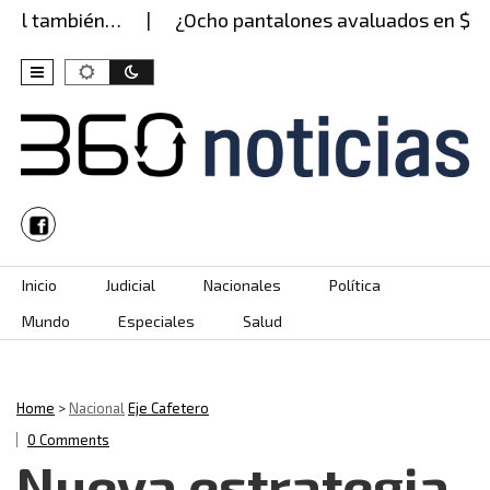
l también…
¿Ocho pantalones avaluados en $1,2 mil
Skip to content
Inicio
Judicial
Nacionales
Política
Mundo
Especiales
Salud
Home
>
Nacional
Eje Cafetero
0 Comments
Nueva estrategia