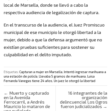
local de Marsella, donde se llevó a cabo la
respectiva audiencia de legalización de captura.
En el transcurso de la audiencia, el Juez Promiscuo
municipal de ese municipio le otorgó libertad a la
mujer, debido a que la defensa argumentó que no
existían pruebas suficientes para sostener su
culpabilidad en el delito imputado.
Etiquetas:
Capturan a mujer en Marsella
,
Intentó ingresar marihuana a
una estación de policía
,
Llevaba 5 gramos de marihuana
,
Luisa
Fernanda Vanegas tiene 24 años
,
Un juez le otorgó la libertad
Post navigation
←
Muerto y capturado
16 integrantes de la
en la Avenida
organización
Ferrocarril, a Andrés
delincuencial Los Ogros
Mauricio lo mataron de
fueron judicializados
→
una puñalada