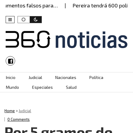
cumentos falsos para…
Pereira tendrá 600 policías
Skip to content
Inicio
Judicial
Nacionales
Política
Mundo
Especiales
Salud
Home
>
Judicial
0 Comments
Por 5 gramos de