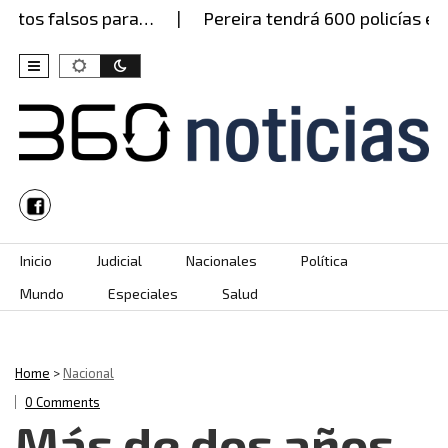
alsos para…
Pereira tendrá 600 policías este juev
Skip to content
Inicio
Judicial
Nacionales
Política
Mundo
Especiales
Salud
Home
>
Nacional
0 Comments
Más de dos años