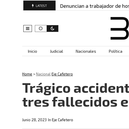
: este es…
Denuncian a trabajador de hospital por
LATEST
Skip to content
Inicio
Judicial
Nacionales
Política
Home
>
Nacional
Eje Cafetero
Trágico accident
tres fallecidos e
Junio 28, 2023
In
Eje Cafetero