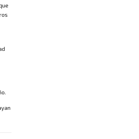
 que
ros
ad
ño.
hayan