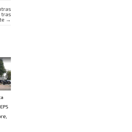
ntras
 tras
nte
→
ca
 EPS
re,