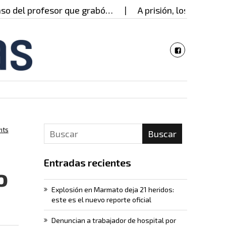
ofesor que grabó…
A prisión, los presuntos respon
nts
Buscar
Entradas recientes
o
Explosión en Marmato deja 21 heridos:
este es el nuevo reporte oficial
Denuncian a trabajador de hospital por