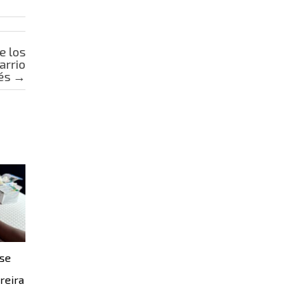
e los
arrio
tés
→
 se
reira