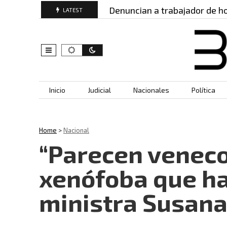
os: este es…
Denuncian a trabajador de hospital p
LATEST
Skip to content
Inicio
Judicial
Nacionales
Política
Home
>
Nacional
“Parecen veneco
xenófoba que ha
ministra Susa