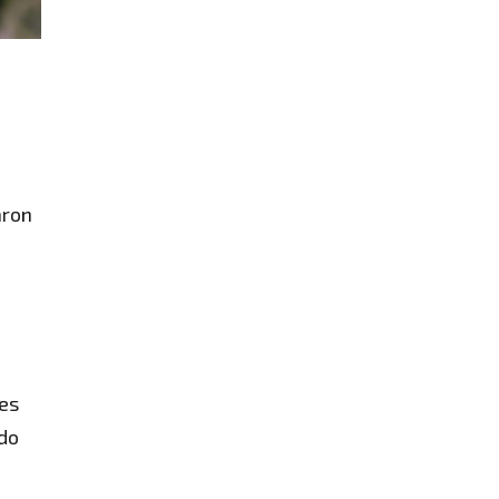
aron
nes
ado