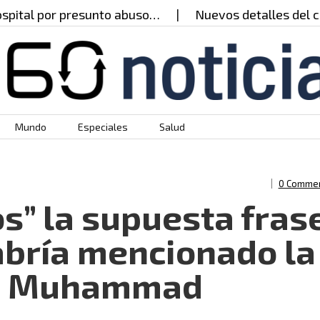
or presunto abuso…
Nuevos detalles del caso del 
Mundo
Especiales
Salud
0 Comme
s” la supuesta fras
bría mencionado la
na Muhammad