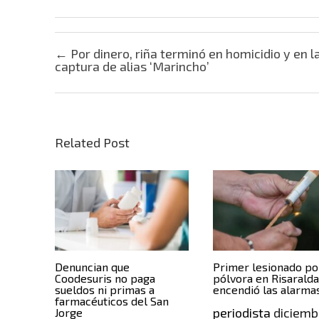
Post navigation
←
Por dinero, riña terminó en homicidio y en l
captura de alias ‘Marincho’
Related Post
Denuncian que
Primer lesionado po
Coodesuris no paga
pólvora en Risarald
sueldos ni primas a
encendió las alarma
farmacéuticos del San
periodista
diciemb
Jorge