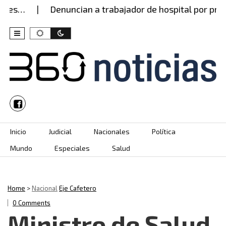
s…
Denuncian a trabajador de hospital por presun
Skip to content
Inicio
Judicial
Nacionales
Política
Mundo
Especiales
Salud
Home
>
Nacional
Eje Cafetero
0 Comments
Ministro de Salud