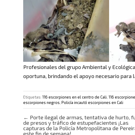
Profesionales del grupo Ambiental y Ecológic
oportuna, brindando el apoyo necesario para l
Etiquetas:
116 escorpiones en el centro de Cali
,
116 escorpion
escorpiones negros
,
Policía incautó escorpiones en Cali
Post navigation
←
Porte ilegal de armas, tentativa de hurto, f
de presos y tráfico de estupefacientes ¡Las
capturas de la Policía Metropolitana de Pereir
este fin de semana!