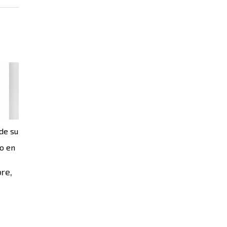
de su
o en
re,