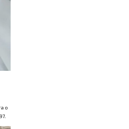
o
ra o
97.