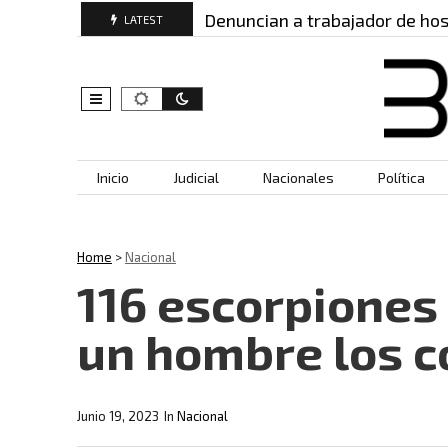
 este es…
Denuncian a trabajador de hospital por
LATEST
Skip to content
Inicio
Judicial
Nacionales
Política
Home
>
Nacional
116 escorpiones 
un hombre los c
Junio 19, 2023
In
Nacional