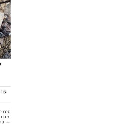
a
 116
e red
fo en
na
→