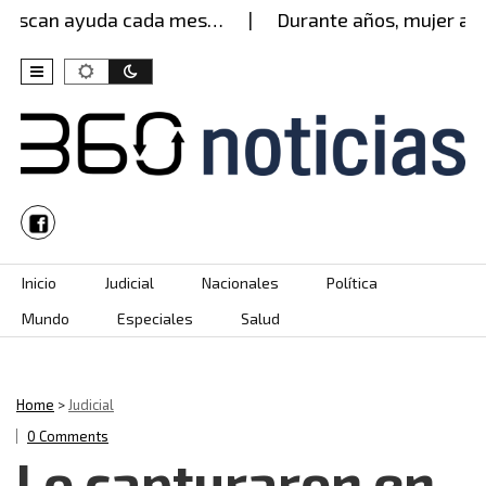
uscan ayuda cada mes…
Durante años, mujer aguan
Skip to content
Inicio
Judicial
Nacionales
Política
Mundo
Especiales
Salud
Home
>
Judicial
0 Comments
Lo capturaron en