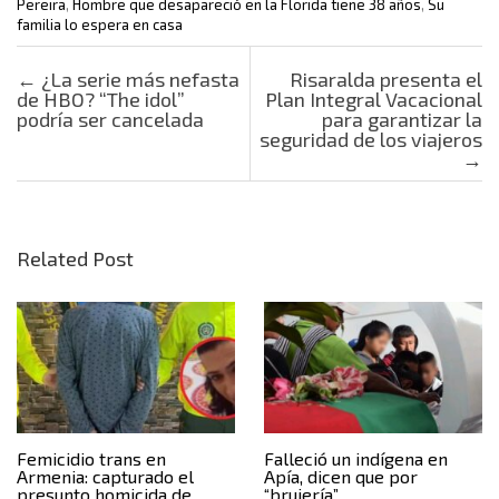
Pereira
,
Hombre que desapareció en la Florida tiene 38 años
,
Su
familia lo espera en casa
Post navigation
←
¿La serie más nefasta
Risaralda presenta el
de HBO? “The idol”
Plan Integral Vacacional
podría ser cancelada
para garantizar la
seguridad de los viajeros
→
Related Post
Femicidio trans en
Falleció un indígena en
Armenia: capturado el
Apía, dicen que por
presunto homicida de
“brujería”