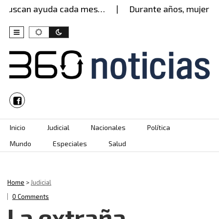
uscan ayuda cada mes…
Durante años, mujer aguan
Skip to content
Inicio
Judicial
Nacionales
Política
Mundo
Especiales
Salud
Home
>
Judicial
0 Comments
La extraña