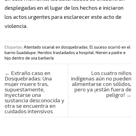
desplegadas en el lugar de los hechos e iniciaron
los actos urgentes para esclarecer este acto de
violencia.
Etiquetas:
Atentado sicarial en dosquebradas
,
El suceso ocurrió en el
barrio Guadalupe
,
Heridos trasladados a hospital
,
Hieren a padre e
hijo dentro de una barbería
Post navigation
←
Extraño caso en
Los cuatro niños
Dosquebradas: Una
indígenas aún no pueden
mujer muere tras,
alimentarse con sólidos,
supuestamente,
pero ya ¡están fuera de
inyectarse una
peligro!
→
sustancia desconocida y
otra se encuentra en
cuidados intensivos