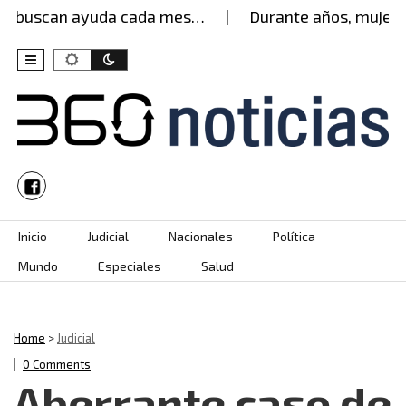
buscan ayuda cada mes…
Durante años, mujer agua
Skip to content
Inicio
Judicial
Nacionales
Política
Mundo
Especiales
Salud
Home
>
Judicial
0 Comments
Aberrante caso de