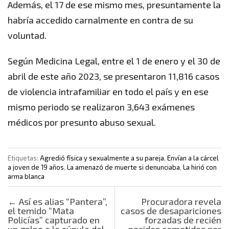
Además, el 17 de ese mismo mes, presuntamente la
habría accedido carnalmente en contra de su
voluntad.
Según Medicina Legal, entre el 1 de enero y el 30 de
abril de este año 2023, se presentaron 11,816 casos
de violencia intrafamiliar en todo el país y en ese
mismo periodo se realizaron 3,643 exámenes
médicos por presunto abuso sexual.
Etiquetas:
Agredió física y sexualmente a su pareja
,
Envían a la cárcel
a joven de 19 años
,
La amenazó de muerte si denunciaba
,
La hirió con
arma blanca
Post navigation
←
Así es alias “Pantera”,
Procuradora revela
el temido “Mata
casos de desapariciones
Policías” capturado en
forzadas de recién
un golpe a la cúpula del
nacidos cometidos por