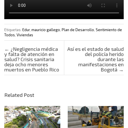
Etiquetas:
Edur
,
mauricio gallego
,
Plan de Desarrollo
,
Sentimiento de
Todos
,
Viviendas
Post navigation
←
¿Negligencia médica
Así es el estado de salud
y falta de atención en
del policía herido
salud? Crisis sanitaria
durante las
deja ocho menores
manifestaciones en
muertos en Pueblo Rico
Bogotá
→
Related Post