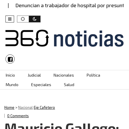
nuncian a trabajador de hospital por presunto abuso…
Skip to content
Inicio
Judicial
Nacionales
Política
Mundo
Especiales
Salud
Home
>
Nacional
Eje Cafetero
0 Comments
Mauricio Gallego: