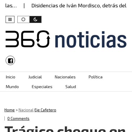
las…
Disidencias de Iván Mordisco, detrás del ata
Skip to content
Inicio
Judicial
Nacionales
Política
Mundo
Especiales
Salud
Home
>
Nacional
Eje Cafetero
0 Comments
Trágico choque en