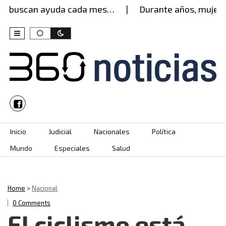
 buscan ayuda cada mes…
Durante años, mujer agu
Skip to content
Inicio
Judicial
Nacionales
Política
Mundo
Especiales
Salud
Home
>
Nacional
0 Comments
El ciclismo está