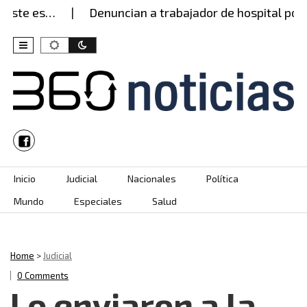
este es…
Denuncian a trabajador de hospital por 
Skip to content
Inicio
Judicial
Nacionales
Política
Mundo
Especiales
Salud
Home
>
Judicial
0 Comments
Lo enviaron a la