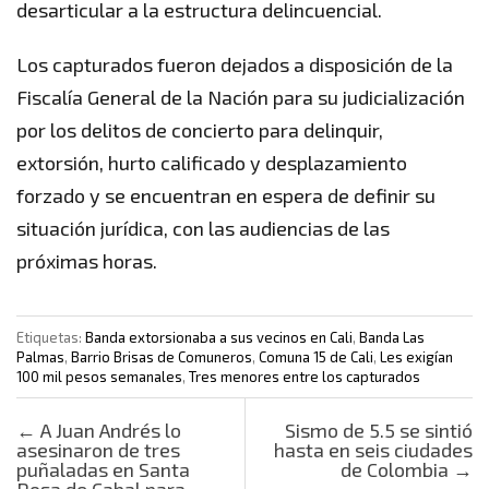
desarticular a la estructura delincuencial.
Los capturados fueron dejados a disposición de la
Fiscalía General de la Nación para su judicialización
por los delitos de concierto para delinquir,
extorsión, hurto calificado y desplazamiento
forzado y se encuentran en espera de definir su
situación jurídica, con las audiencias de las
próximas horas.
Etiquetas:
Banda extorsionaba a sus vecinos en Cali
,
Banda Las
Palmas
,
Barrio Brisas de Comuneros
,
Comuna 15 de Cali
,
Les exigían
100 mil pesos semanales
,
Tres menores entre los capturados
Post navigation
←
A Juan Andrés lo
Sismo de 5.5 se sintió
asesinaron de tres
hasta en seis ciudades
puñaladas en Santa
de Colombia
→
Rosa de Cabal para