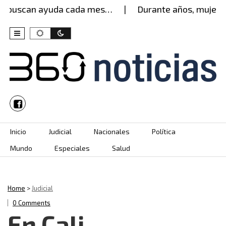
 buscan ayuda cada mes…
Durante años, mujer agu
Skip to content
Inicio
Judicial
Nacionales
Política
Mundo
Especiales
Salud
Home
>
Judicial
0 Comments
En Cali,