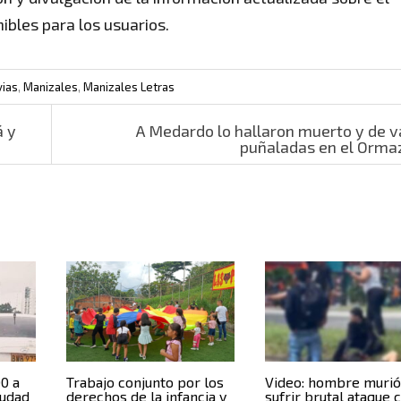
nibles para los usuarios.
vias
,
Manizales
,
Manizales Letras
á y
A Medardo lo hallaron muerto y de v
puñaladas en el Orm
00 a
Trabajo conjunto por los
Video: hombre murió
iudad
derechos de la infancia y
sufrir brutal ataque 