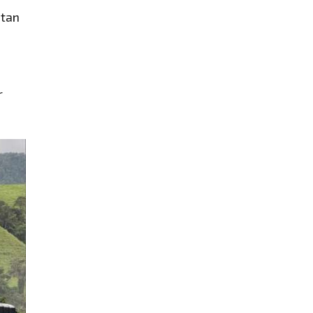
itan
r