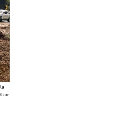
la
tizar