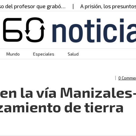
ofesor que grabó…
A prisión, los presuntos respon
Mundo
Especiales
Salud
0 Comme
en la vía Manizales
zamiento de tierra