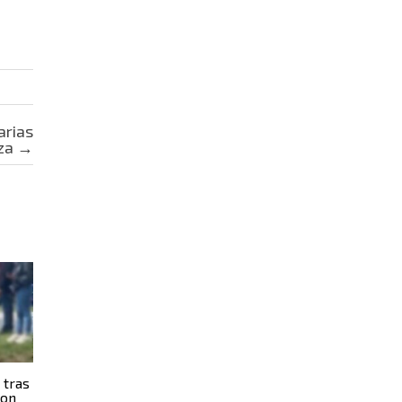
arias
aza
→
 tras
con