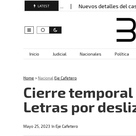
 presunto abuso…
Nuevos detalles del caso del pr
LATEST
Skip to content
Inicio
Judicial
Nacionales
Política
Home
>
Nacional
Eje Cafetero
Cierre temporal 
Letras por desli
Mayo 25, 2023
In
Eje Cafetero