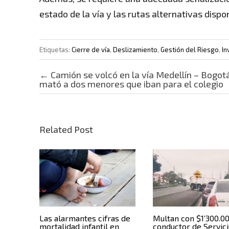
estado de la vía y las rutas alternativas dispo
Etiquetas:
Cierre de vía
,
Deslizamiento
,
Gestión del Riesgo
,
In
Post navigation
←
Camión se volcó en la vía Medellín – Bogot
mató a dos menores que iban para el colegio
Related Post
Las alarmantes cifras de
Multan con $1’300.0
mortalidad infantil en
conductor de Servic