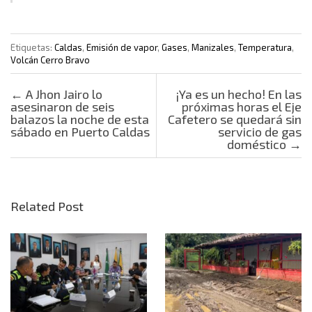
Etiquetas:
Caldas
,
Emisión de vapor
,
Gases
,
Manizales
,
Temperatura
,
Volcán Cerro Bravo
Post navigation
←
A Jhon Jairo lo
¡Ya es un hecho! En las
asesinaron de seis
próximas horas el Eje
balazos la noche de esta
Cafetero se quedará sin
sábado en Puerto Caldas
servicio de gas
doméstico
→
Related Post