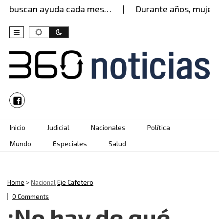
 buscan ayuda cada mes…
Durante años, mujer agu
Skip to content
Inicio
Judicial
Nacionales
Política
Mundo
Especiales
Salud
Home
>
Nacional
Eje Cafetero
0 Comments
¡No hay de qué