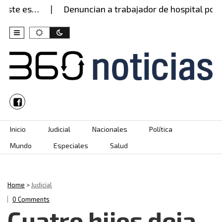
ste es…
Denuncian a trabajador de hospital por p
Skip to content
Inicio
Judicial
Nacionales
Política
Mundo
Especiales
Salud
Home
>
Judicial
0 Comments
Cuatro hijos deja