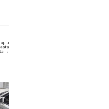
ropia
hasta
ida
→