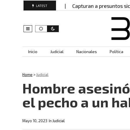
iones en Manizales?…
Capturan a presuntos sicario
LATEST
Skip to content
Inicio
Judicial
Nacionales
Política
Home
>
Judicial
Hombre asesinó
el pecho a un ha
Mayo 10, 2023
In
Judicial