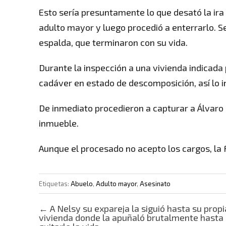
Esto sería presuntamente lo que desató la ira
adulto mayor y luego procedió a enterrarlo. S
espalda, que terminaron con su vida.
Durante la inspección a una vivienda indicada 
cadáver en estado de descomposición, así lo inf
De inmediato procedieron a capturar a Álvaro 
inmueble.
Aunque el procesado no acepto los cargos, la F
Etiquetas:
Abuelo
,
Adulto mayor
,
Asesinato
Post navigation
←
A Nelsy su expareja la siguió hasta su propi
vivienda donde la apuñaló brutalmente hasta