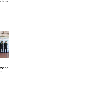
as
→
e
 zona
as