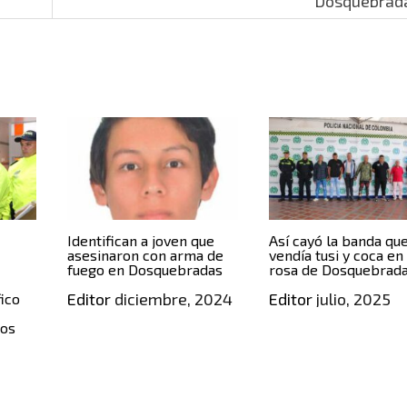
Dosquebrad
Identifican a joven que
Así cayó la banda qu
asesinaron con arma de
vendía tusi y coca en
fuego en Dosquebradas
rosa de Dosquebrad
Editor
diciembre, 2024
Editor
julio, 2025
fico
dos
4