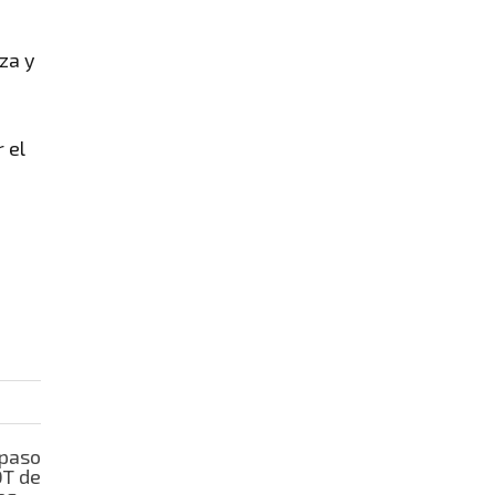
za y
 el
 paso
OT de