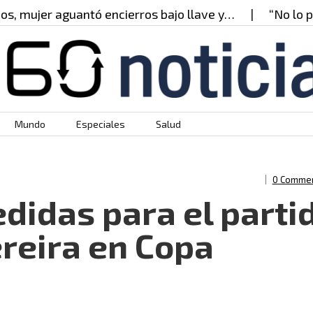
jer aguantó encierros bajo llave y…
“No lo puedo 
Mundo
Especiales
Salud
0 Comme
didas para el parti
ereira en Copa