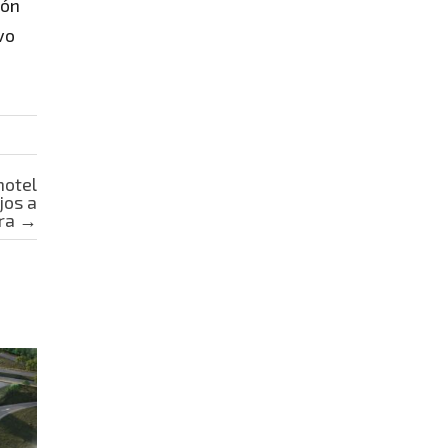
ión
vo
motel
jos a
ra
→