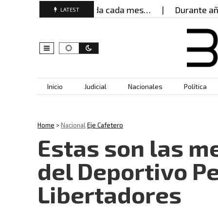
mujeres buscan ayuda cada mes…
Durante años, mu
LATEST
Skip to content
Inicio
Judicial
Nacionales
Política
Home
>
Nacional
Eje Cafetero
Estas son las me
del Deportivo P
Libertadores