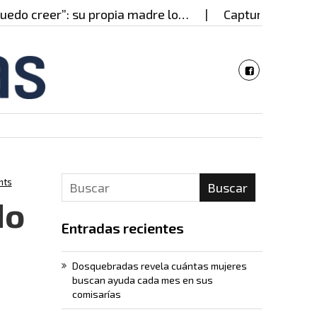
creer”: su propia madre lo…
Capturado en Cali pre
nts
Buscar
do
Entradas recientes
Dosquebradas revela cuántas mujeres
buscan ayuda cada mes en sus
comisarías