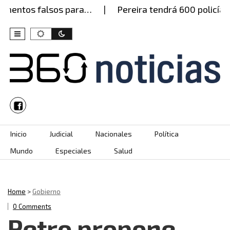
mentos falsos para…
Pereira tendrá 600 policías e
Skip to content
Inicio
Judicial
Nacionales
Política
Mundo
Especiales
Salud
Home
>
Gobierno
0 Comments
Petro propone