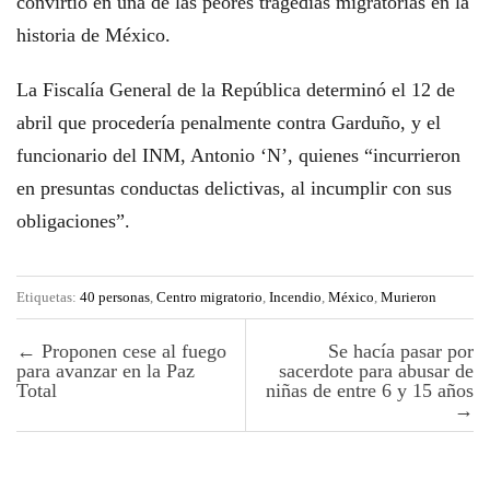
convirtió en una de las peores tragedias migratorias en la
historia de México.
La Fiscalía General de la República determinó el 12 de
abril que procedería penalmente contra Garduño, y el
funcionario del INM, Antonio ‘N’, quienes “incurrieron
en presuntas conductas delictivas, al incumplir con sus
obligaciones”.
Etiquetas:
40 personas
,
Centro migratorio
,
Incendio
,
México
,
Murieron
Post navigation
←
Proponen cese al fuego
Se hacía pasar por
para avanzar en la Paz
sacerdote para abusar de
Total
niñas de entre 6 y 15 años
→