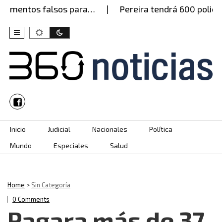
umentos falsos para…
Pereira tendrá 600 policías 
Skip to content
Inicio
Judicial
Nacionales
Política
Mundo
Especiales
Salud
Home
>
Sin Categoría
0 Comments
Pagara más de 37