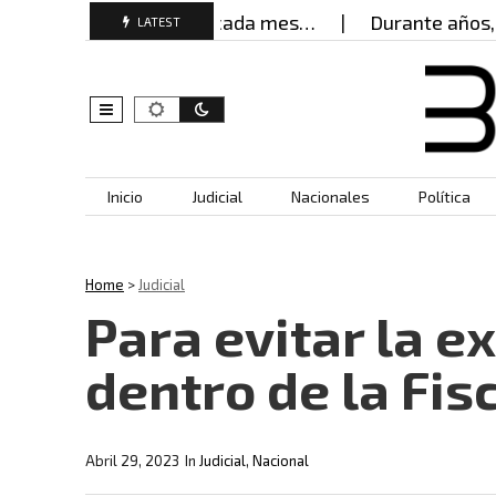
jeres buscan ayuda cada mes…
Durante años, muje
LATEST
Skip to content
Inicio
Judicial
Nacionales
Política
Home
>
Judicial
Para evitar la e
dentro de la Fis
Abril 29, 2023
In
Judicial
,
Nacional