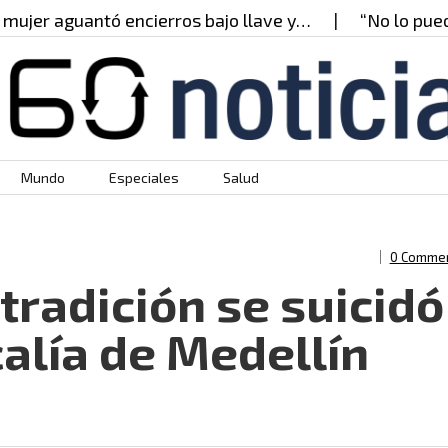
r aguantó encierros bajo llave y…
“No lo puedo cr
Mundo
Especiales
Salud
0 Comme
xtradición se suicidó
calía de Medellín