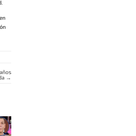
d.
 en
ión
 años
ada
→