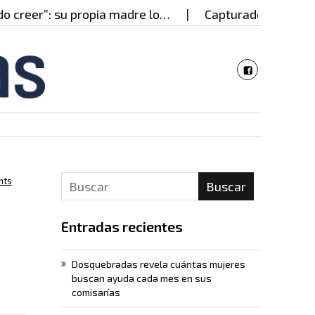
eer”: su propia madre lo…
Capturado en Cali presu
nts
Buscar
Entradas recientes
Dosquebradas revela cuántas mujeres
buscan ayuda cada mes en sus
comisarías