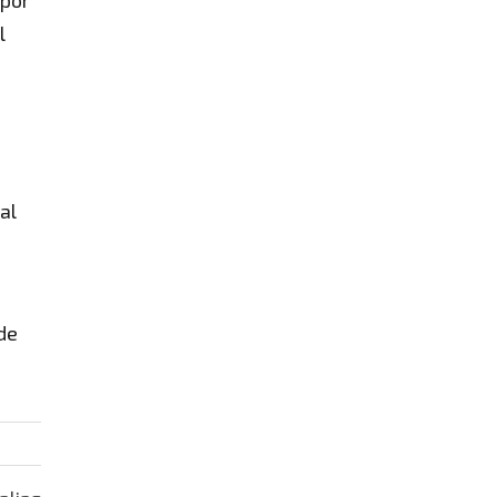
l
al
de