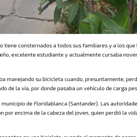
bo tiene consternados a todos sus familiares y a los que 
reño, excelente estudiante y actualmente cursaba nove
 iba manejando su bicicleta cuando, presuntamente, perd
do de la vía, por donde pasaba un vehículo de carga pe
el municipio de Floridablanca (Santander). Las autoridad
n por encima de la cabeza del joven, quien perdió la vid
lescentes en una bicicleta, cuando al momento de pasar