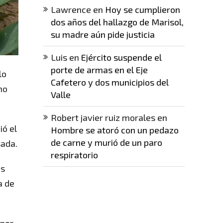
Lawrence
en
Hoy se cumplieron
dos años del hallazgo de Marisol,
su madre aún pide justicia
Luis
en
Ejército suspende el
porte de armas en el Eje
lo
Cafetero y dos municipios del
no
Valle
Robert javier ruiz morales
en
ió el
Hombre se atoró con un pedazo
de carne y murió de un paro
sada.
respiratorio
es
a de
 por