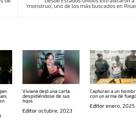
is de
Desde Estados Unidos extraditaron a 
‘monstruo’, uno de los más buscados en Risa
gan
Viviana dejó una carta
Capturan a un homb
ques
despidiéndose de sus
con un arma de fueg
 en
hijos
Editor
enero, 2025
Editor
octubre, 2023
6