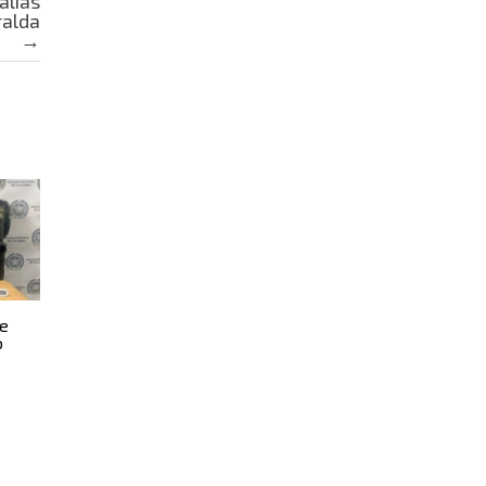
alias
ralda
→
re
o