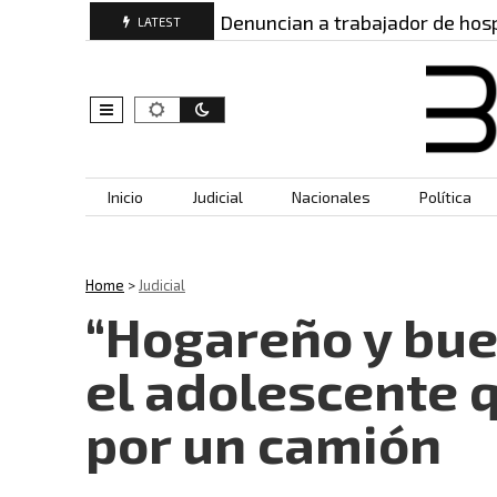
dos: este es…
Denuncian a trabajador de hospital 
LATEST
Skip to content
Inicio
Judicial
Nacionales
Política
Home
>
Judicial
“Hogareño y buen
el adolescente 
por un camión