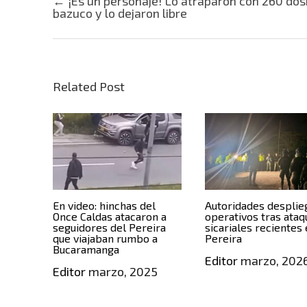
Post navigation
←
¡Es un personaje! Lo atraparon con 260 dos
bazuco y lo dejaron libre
Related Post
En video: hinchas del
Autoridades desplie
Once Caldas atacaron a
operativos tras ata
seguidores del Pereira
sicariales recientes
que viajaban rumbo a
Pereira
Bucaramanga
Editor
marzo, 202
Editor
marzo, 2025