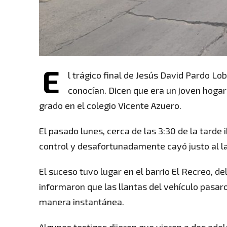
E
l trágico final de Jesús David Pardo Lo
conocían. Dicen que era un joven hoga
grado en el colegio Vicente Azuero.
El pasado lunes, cerca de las 3:30 de la tarde
control y desafortunadamente cayó justo al la
El suceso tuvo lugar en el barrio El Recreo, d
informaron que las llantas del vehículo pasaro
manera instantánea.
Algunos testigos dijeron que vieron a dos ado