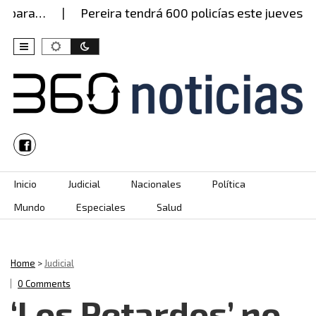
 para…
Pereira tendrá 600 policías este jueves, pe
Skip to content
Inicio
Judicial
Nacionales
Política
Mundo
Especiales
Salud
Home
>
Judicial
0 Comments
‘Los Petardos’ no