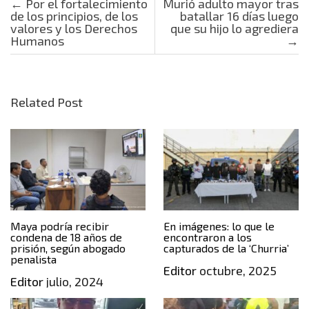
Post navigation
←
Por el fortalecimiento
Murió adulto mayor tras
de los principios, de los
batallar 16 días luego
valores y los Derechos
que su hijo lo agrediera
Humanos
→
Related Post
Maya podría recibir
En imágenes: lo que le
condena de 18 años de
encontraron a los
prisión, según abogado
capturados de la ‘Churria’
penalista
Editor
octubre, 2025
Editor
julio, 2024