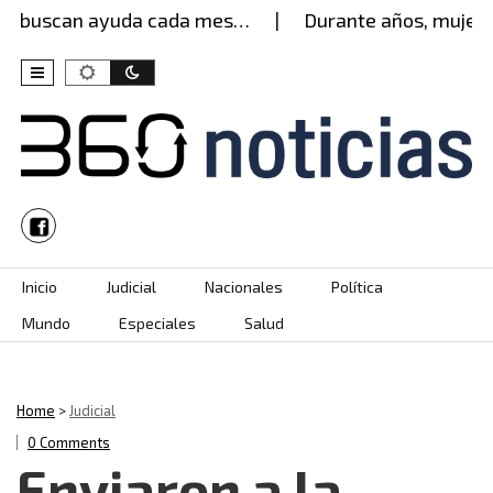
 buscan ayuda cada mes…
Durante años, mujer agu
Skip to content
Inicio
Judicial
Nacionales
Política
Mundo
Especiales
Salud
Home
>
Judicial
0 Comments
Enviaron a la