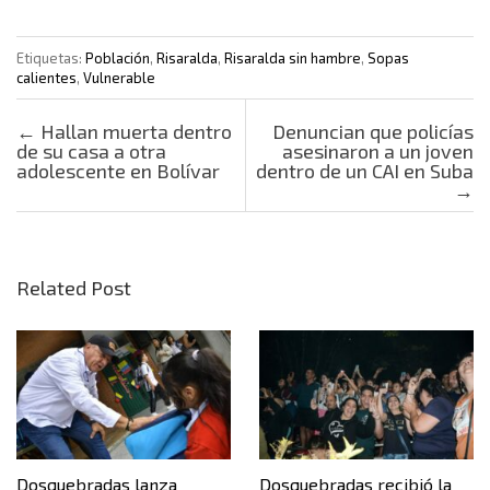
Etiquetas:
Población
,
Risaralda
,
Risaralda sin hambre
,
Sopas
calientes
,
Vulnerable
Post navigation
←
Hallan muerta dentro
Denuncian que policías
de su casa a otra
asesinaron a un joven
adolescente en Bolívar
dentro de un CAI en Suba
→
Related Post
Dosquebradas lanza
Dosquebradas recibió la