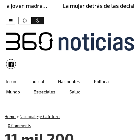
una joven madre…
La mujer detrás de las decision
Skip to content
Inicio
Judicial
Nacionales
Política
Mundo
Especiales
Salud
Home
>
Nacional
Eje Cafetero
0 Comments
11 mil 200