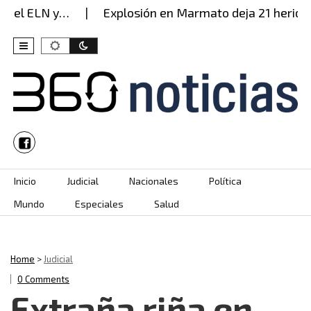
del ELN y…
Explosión en Marmato deja 21 heridos:
Skip to content
Inicio
Judicial
Nacionales
Política
Mundo
Especiales
Salud
Home
>
Judicial
0 Comments
Extraña riña en