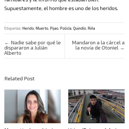
Supuestamente, el hombre es uno de los heridos.
Etiquetas:
Herido
,
Muerto
,
Pijao
,
Policía
,
Quindío
,
Riña
Post navigation
←
Nadie sabe por qué le
Mandaron a la cárcel a
dispararon a Julián
la novia de Otoniel
→
Alberto
Related Post