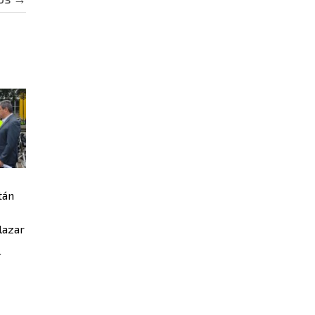
tán
lazar
4