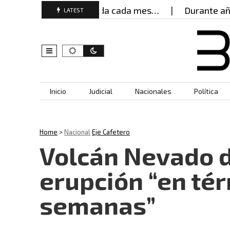
 mujeres buscan ayuda cada mes…
Durante años, 
LATEST
Skip to content
Inicio
Judicial
Nacionales
Política
Home
>
Nacional
Eje Cafetero
Volcán Nevado d
erupción “en tér
semanas”