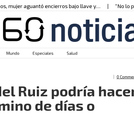
mujer aguantó encierros bajo llave y…
“No lo pued
Mundo
Especiales
Salud
0 Comme
el Ruiz podría hace
mino de días o