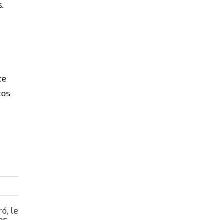
.
te
tos
ó, le
ños
→