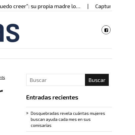
o creer”: su propia madre lo…
Capturado en Cali p
nts
Buscar
r
Entradas recientes
Dosquebradas revela cuántas mujeres
buscan ayuda cada mes en sus
comisarías