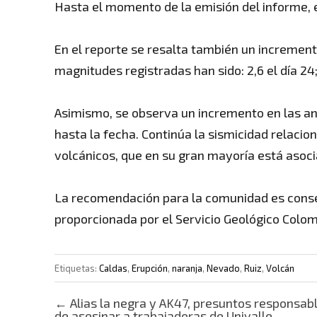
Hasta el momento de la emisión del informe, 
En el reporte se resalta también un increment
magnitudes registradas han sido: 2,6 el día 24; d
Asimismo, se observa un incremento en las an
hasta la fecha. Continúa la sismicidad relacio
volcánicos, que en su gran mayoría está asoci
La recomendación para la comunidad es conser
proporcionada por el Servicio Geológico Colom
Etiquetas:
Caldas
,
Erupción
,
naranja
,
Nevado
,
Ruiz
,
Volcán
Post navigation
←
Alias la negra y AK47, presuntos responsab
de asesinar a trabajadoras de Univalle