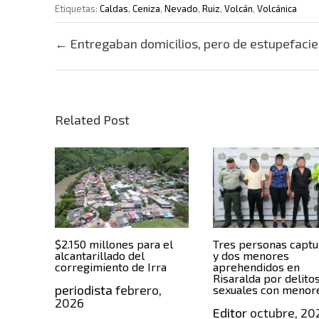
Etiquetas:
Caldas
,
Ceniza
,
Nevado
,
Ruiz
,
Volcán
,
Volcánica
Post navigation
←
Entregaban domicilios, pero de estupefaci
Related Post
$2.150 millones para el
Tres personas capt
alcantarillado del
y dos menores
corregimiento de Irra
aprehendidos en
Risaralda por delito
periodista
febrero,
sexuales con menor
2026
Editor
octubre, 20