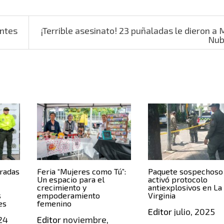
entes
¡Terrible asesinato! 23 puñaladas le dieron a 
Nub
uradas
Feria “Mujeres como Tú”:
Paquete sospechoso
Un espacio para el
activó protocolo
crecimiento y
antiexplosivos en La
s
empoderamiento
Virginia
es
femenino
Editor
julio, 2025
24
Editor
noviembre,