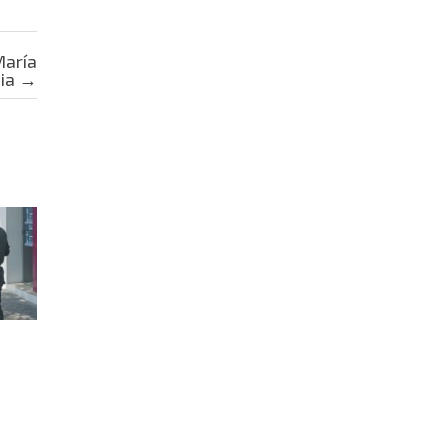
María
ia
→