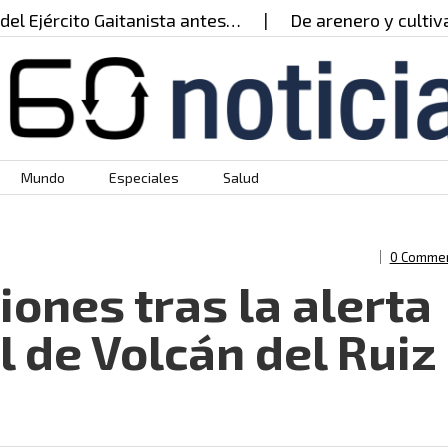
cito Gaitanista antes…
De arenero y cultivador de 
Mundo
Especiales
Salud
0 Comme
ones tras la alerta
l de Volcán del Ruiz