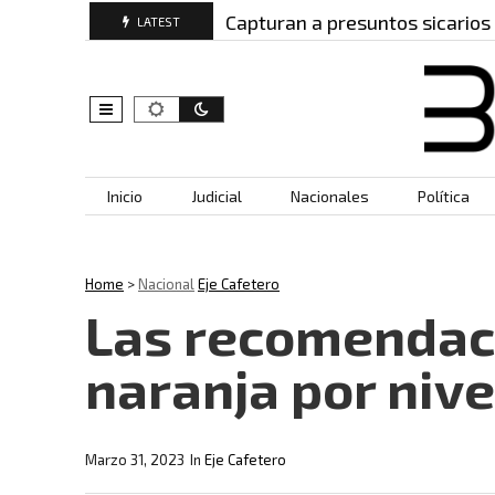
Manizales?…
Capturan a presuntos sicarios del Ejér
LATEST
Skip to content
Inicio
Judicial
Nacionales
Política
Home
>
Nacional
Eje Cafetero
Las recomendaci
naranja por nive
Marzo 31, 2023
In
Eje Cafetero