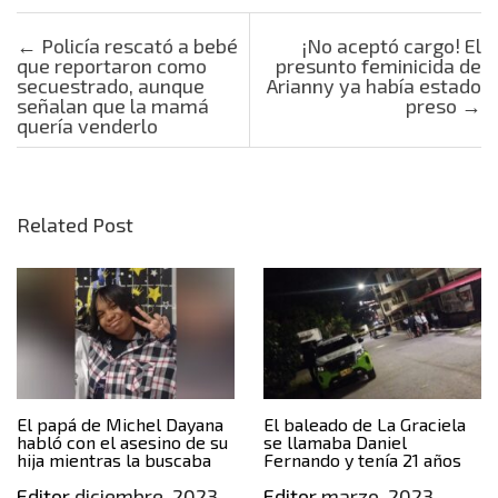
Post navigation
←
Policía rescató a bebé
¡No aceptó cargo! El
que reportaron como
presunto feminicida de
secuestrado, aunque
Arianny ya había estado
señalan que la mamá
preso
→
quería venderlo
Related Post
El papá de Michel Dayana
El baleado de La Graciela
habló con el asesino de su
se llamaba Daniel
hija mientras la buscaba
Fernando y tenía 21 años
Editor
diciembre, 2023
Editor
marzo, 2023