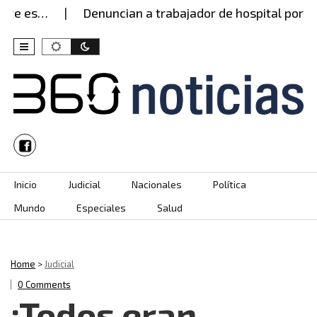
e es…
Denuncian a trabajador de hospital por pre
Skip to content
Inicio
Judicial
Nacionales
Política
Mundo
Especiales
Salud
Home
>
Judicial
0 Comments
¡Todos eran