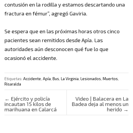
contusión en la rodilla y estamos descartando una
fractura en fémur”, agregó Gaviria.
Se espera que en las próximas horas otros cinco
pacientes sean remitidos desde Apía. Las
autoridades aún desconocen qué fue lo que
ocasionó el accidente.
Etiquetas:
Accidente
,
Apía
,
Bus
,
La Virginia
,
Lesionados
,
Muertos
,
Risaralda
Post navigation
←
Ejército y policía
Video | Balacera en La
incautan 15 kilos de
Badea deja al menos un
marihuana en Calarcá
herido
→