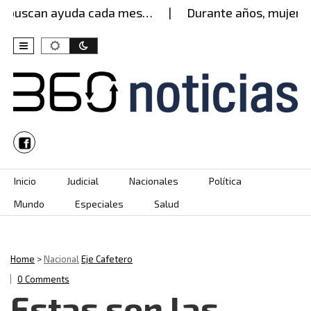
uscan ayuda cada mes…
Durante años, mujer aguan
Skip to content
Inicio
Judicial
Nacionales
Política
Mundo
Especiales
Salud
Home
>
Nacional
Eje Cafetero
0 Comments
Estas son las